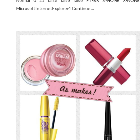
Normal 0 21 false false false PT-BR X-NONE X-NONE
MicrosoftInternetExplorer4 Continue ...