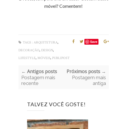
móvel? Comentem!
,
Save
TAGS :
ARQUITETURA
,
,
DECORAÇÃO
DESIGN
,
,
LIFESTYLE
MÓVEIS
PUBLIPOST
← Antigos posts
Próximos posts →
Postagem mais
Postagem mais
recente
antiga
TALVEZ VOCÊ GOSTE!