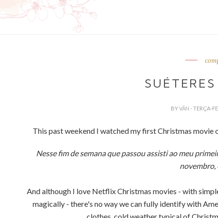
comp
SUÉTERES
BY
VÂN
- TERÇA-F
This past weekend I watched my first Christmas movie 
Nesse fim de semana que passou assisti ao meu primei
novembro, 
And although I love Netflix Christmas movies - with simpl
magically - there's no way we can fully identify with A
clothes. cold weather typical of Christma