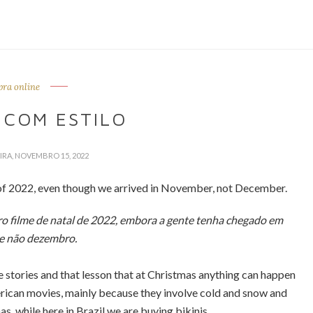
ra online
 COM ESTILO
EIRA, NOVEMBRO 15, 2022
of 2022, even though we arrived in November, not December.
ro filme de natal de 2022, embora a gente tenha chegado em
e não dezembro.
e stories and that lesson that at Christmas anything can happen
merican movies, mainly because they involve cold and snow and
s, while here in Brazil we are buying bikinis.