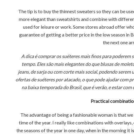
The tip is to buy the thinnest sweaters so they can be used
more elegant than sweatshirts and combine with different 
used for leisure or work. Some stores abroad offer
who
guarantee of getting a better price in the low season in 
the next one ar
A dica é comprar os suéteres mais finos para poderem s
tempo. Eles são mais elegantes do que blusas de mole
jeans, de sarja ou com corte mais social, podendo serem 
ofertas de suéteres por atacado, o que pode ajudar com p
na baixa temporada do Brasil, que é verão, e estar co
Practical combinati
The advantage of being a fashionable woman is that we 
time of the year. I really like combinations with overlays,
the seasons of the year in one day, when in the morning it is