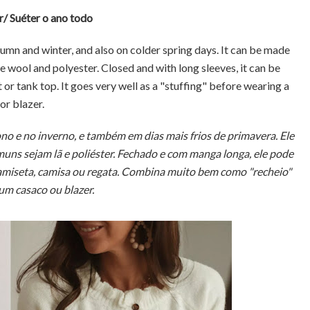
r/ Suéter o ano todo
umn and winter, and also on colder spring days. It can be made
 wool and polyester. Closed and with long sleeves, it can be
 or tank top. It goes very well as a "stuffing" before wearing a
or blazer.
no e no inverno, e também em dias mais frios de primavera. Ele
muns sejam lã e poliéster. Fechado e com manga longa, ele pode
camiseta, camisa ou regata. Combina muito bem como "recheio"
 um casaco ou blazer.